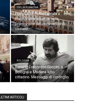
EMILIA-ROMAGNA
Forlì, Santa Sofia, Galeata e
Premilcuore insieme nella
tti
promozione del commercio di
vicinato
BOLOGNA
 del
È morto Francesco Guccini, a
a
Bologna e Modena lutto
cittadino. Messaggi di cordoglio
ULTIMI ARTICOLI