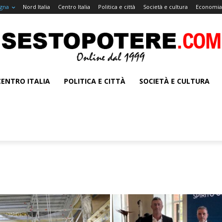
gna
Nord Italia
Centro Italia
Politica e città
Società e cultura
Economia 
CENTRO ITALIA
POLITICA E CITTÀ
SOCIETÀ E CULTURA