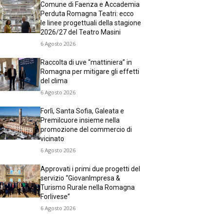
Comune di Faenza e Accademia
Perduta Romagna Teatri: ecco
le linee progettuali della stagione
2026/27 del Teatro Masini
6 Agosto 2026
Raccolta di uve “mattiniera” in
Romagna per mitigare gli effetti
del clima
6 Agosto 2026
Forlì, Santa Sofia, Galeata e
Premilcuore insieme nella
promozione del commercio di
vicinato
6 Agosto 2026
Approvati i primi due progetti del
servizio “GiovanImpresa &
Turismo Rurale nella Romagna
Forlivese”
6 Agosto 2026