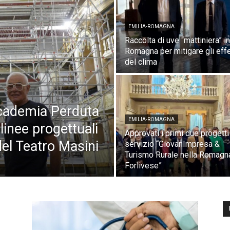
EMILIA-ROMAGNA
Raccolta di uve “mattiniera” in
Romagna per mitigare gli effe
del clima
cademia Perduta
EMILIA-ROMAGNA
linee progettuali
Approvati i primi due progetti
el Teatro Masini
servizio “GiovanImpresa &
Turismo Rurale nella Romagn
Forlivese”