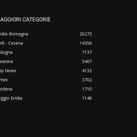
AGGIORI CATEGORIE
milia-Romagna
26273
rlì - Cesena
14356
ologna
7137
avenna
5407
op News
4132
mini
3702
odena
1710
ggio Emilia
1148