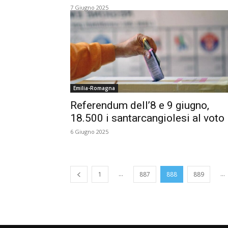
7 Giugno 2025
Emilia-Romagna
Referendum dell’8 e 9 giugno,
18.500 i santarcangiolesi al voto
6 Giugno 2025
...
...
1
887
888
889