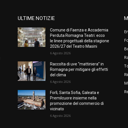
ULTIME NOTIZIE
M
Comune di Faenza e Accademia
E
Perduta Romagna Teatri: ecco
Fo
o
le linee progettuali della stagione
2026/27 del Teatro Masini
B
6 Agosto 2026
R
l
Raccolta di uve “mattiniera” in
T
Romagna per mitigare gli effetti
Ri
del clima
6 Agosto 2026
M
Re
Forlì, Santa Sofia, Galeata e
Premilcuore insieme nella
promozione del commercio di
vicinato
6 Agosto 2026