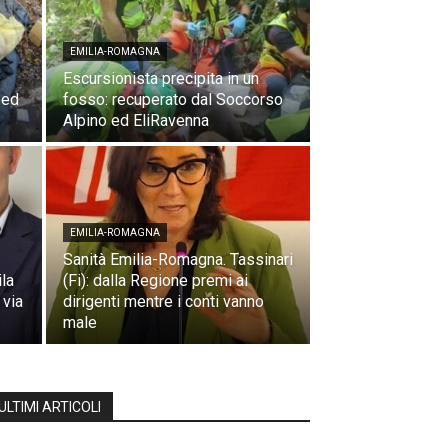
EMILIA-ROMAGNA
Escursionista precipita in un
 ed
fosso: recuperato dal Soccorso
Alpino ed EliRavenna
EMILIA-ROMAGNA
Sanità Emilia-Romagna. Tassinari
la
(Fi): dalla Regione premi ai
 via
dirigenti mentre i conti vanno
male
ULTIMI ARTICOLI