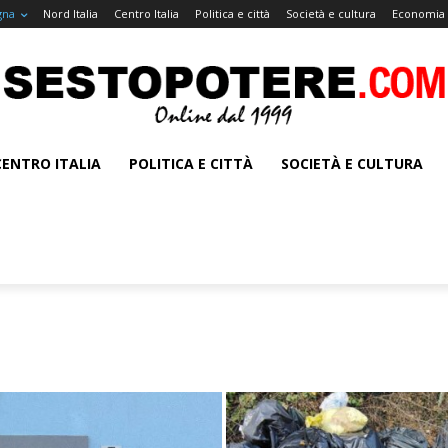
gna
Nord Italia
Centro Italia
Politica e città
Società e cultura
Economia 
CENTRO ITALIA
POLITICA E CITTÀ
SOCIETÀ E CULTURA