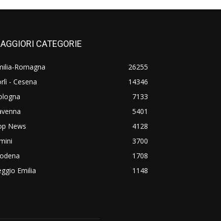
AGGIORI CATEGORIE
milia-Romagna
26255
rlì - Cesena
14346
ologna
7133
avenna
5401
op News
4128
mini
3700
odena
1708
ggio Emilia
1148