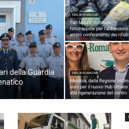
EMILIA-ROMAGNA
San Mauro, installate
fototrappole per l’abbandono
errato conferimento dei rifiuti
ari della Guardia
EMILIA-ROMAGNA
enatico
Meldola, dalla Regione 560mi
euro per il nuovo Hub Urbano:
alla rigenerazione del centro