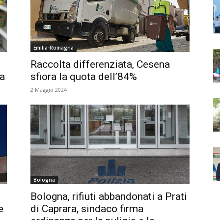
Emilia-Romagna
Raccolta differenziata, Cesena
a
sfiora la quota dell’84%
2 Maggio 2024
Bologna
Bologna, rifiuti abbandonati a Prati
e
di Caprara, sindaco firma