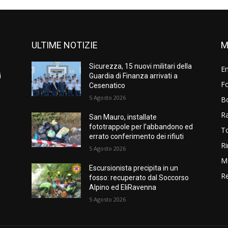
ULTIME NOTIZIE
M
Sicurezza, 15 nuovi militari della
E
i
Guardia di Finanza arrivati a
Fo
Cesenatico
5 Agosto 2026
B
R
San Mauro, installate
fototrappole per l’abbandono ed
T
errato conferimento dei rifiuti
Ri
5 Agosto 2026
M
Escursionista precipita in un
Re
fosso: recuperato dal Soccorso
Alpino ed EliRavenna
5 Agosto 2026