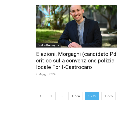
Emilia-Romagna
Elezioni, Morgagni (candidato Pd
critico sulla convenzione polizia
locale Forlì-Castrocaro
2 Maggio 2024
...
1
1.774
1.775
1.776