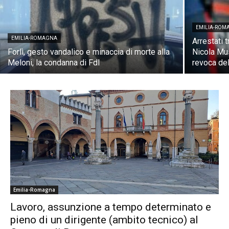
EMILIA-ROM
EMILIA-ROMAGNA
Arrestati t
Forlì, gesto vandalico e minaccia di morte alla
Nicola Mus
Meloni, la condanna di FdI
revoca del
Emilia-Romagna
Lavoro, assunzione a tempo determinato e
pieno di un dirigente (ambito tecnico) al