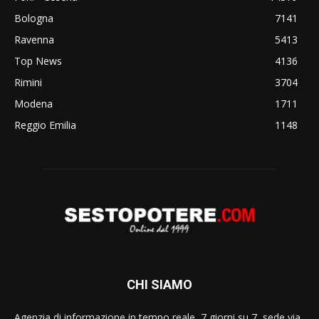
Bologna
7141
Ravenna
5413
Top News
4136
Rimini
3704
Modena
1711
Reggio Emilia
1148
CHI SIAMO
Agenzia di informazione in tempo reale, 7 giorni su 7, sede via