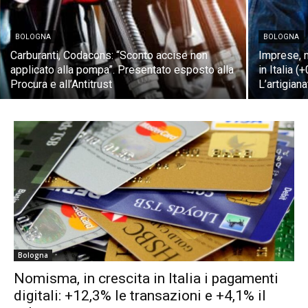
BOLOGNA
BOLOGNA
Carburanti, Codacons: “Sconto accise non
Imprese, n
applicato alla pompa”. Presentato esposto alla
in Italia 
Procura e all’Antitrust
L’artigian
Bologna
Nomisma, in crescita in Italia i pagamenti
digitali: +12,3% le transazioni e +4,1% il