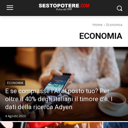
Home
Economia
ECONOMIA
ECONOMIA
E se comprasse l’AI al posto tuo? Per
oltre il 40% degli italiani il timore c’è. I
dati della ricerca Adyen
4 Agosto 2026