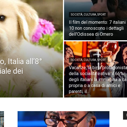
SOCIETÀ, CULTURA, SPORT
Il film del momento: 7 italiani
10 non conoscono i dettagli
dell’Odissea di Omero
 Italia all’8°
SOCIETÀ, CULTURA, SPORT
Vacanze, la birra protagonist
ale dei
della socialità estiva: il 66%
degli italiani la immagina a c
propria o a casa di amici e
parenti, il...