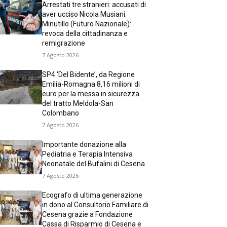
Arrestati tre stranieri: accusati di
aver ucciso Nicola Musiani.
Minutillo (Futuro Nazionale):
revoca della cittadinanza e
remigrazione
7 Agosto 2026
SP4 ‘Del Bidente’, da Regione
Emilia-Romagna 8,16 milioni di
euro per la messa in sicurezza
del tratto Meldola-San
Colombano
7 Agosto 2026
Importante donazione alla
Pediatria e Terapia Intensiva
Neonatale del Bufalini di Cesena
7 Agosto 2026
Ecografo di ultima generazione
in dono al Consultorio Familiare di
Cesena grazie a Fondazione
Cassa di Risparmio di Cesena e