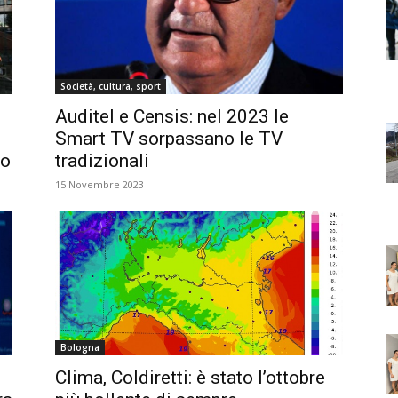
Società, cultura, sport
Auditel e Censis: nel 2023 le
Smart TV sorpassano le TV
io
tradizionali
15 Novembre 2023
Bologna
Clima, Coldiretti: è stato l’ottobre