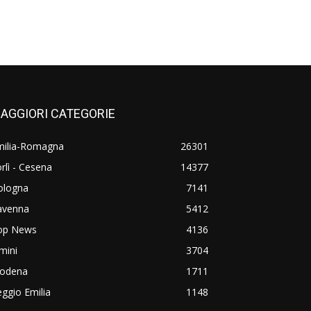
AGGIORI CATEGORIE
milia-Romagna
26301
rlì - Cesena
14377
ologna
7141
avenna
5412
op News
4136
mini
3704
odena
1711
ggio Emilia
1148