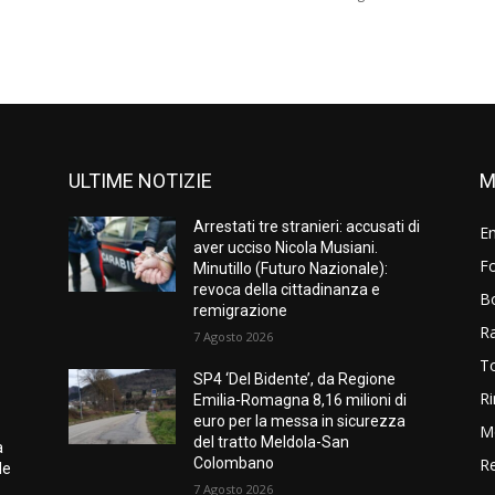
ULTIME NOTIZIE
M
Arrestati tre stranieri: accusati di
E
aver ucciso Nicola Musiani.
Fo
Minutillo (Futuro Nazionale):
revoca della cittadinanza e
B
remigrazione
R
7 Agosto 2026
T
SP4 ‘Del Bidente’, da Regione
Ri
Emilia-Romagna 8,16 milioni di
euro per la messa in sicurezza
M
del tratto Meldola-San
a
Colombano
Re
le
7 Agosto 2026