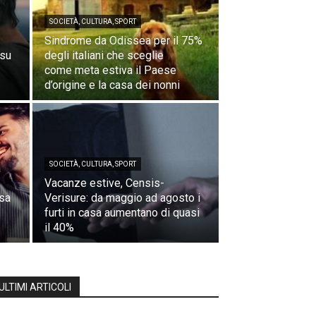
SOCIETÀ, CULTURA, SPORT
Sindrome da Odissea per il 75%
 su
degli italiani che sceglie
come meta estiva il Paese
d’origine e la casa dei nonni
SOCIETÀ, CULTURA, SPORT
a
Vacanze estive, Censis-
asa
Verisure: da maggio ad agosto i
furti in casa aumentano di quasi
il 40%
ULTIMI ARTICOLI