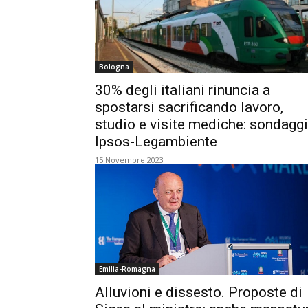
Bologna
30% degli italiani rinuncia a
spostarsi sacrificando lavoro,
studio e visite mediche: sondagg
Ipsos-Legambiente
15 Novembre 2023
Emilia-Romagna
Alluvioni e dissesto. Proposte di