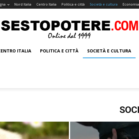
gna
Nord Italia
Centro Italia
Politica e città
Società e cultura
Economia 
CENTRO ITALIA
POLITICA E CITTÀ
SOCIETÀ E CULTURA
SOC