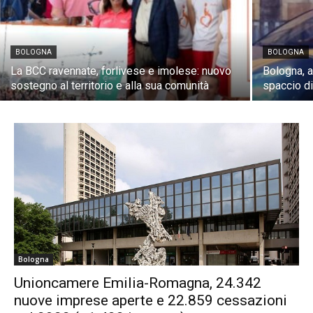
BOLOGNA
BOLOGNA
La BCC ravennate, forlivese e imolese: nuovo
Bologna, a
sostegno al territorio e alla sua comunità
spaccio di
Bologna
Unioncamere Emilia-Romagna, 24.342
nuove imprese aperte e 22.859 cessazioni